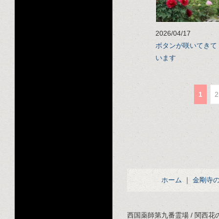
2026/04/17
ボタンが咲いてきて
います
1
2
ホーム
｜
金剛寺
西国薬師第九番霊場 / 関西